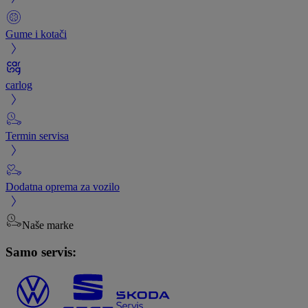
Gume i kotači
carlog
Termin servisa
Dodatna oprema za vozilo
Naše marke
Samo servis: