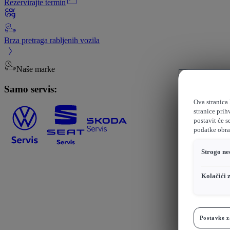
Rezervirajte termin
Brza pretraga rabljenih vozila
Naše marke
Samo servis:
Ova stranica 
stranice prih
postavit će s
podatke obrađ
Strogo ne
Kolačići 
Postavke z