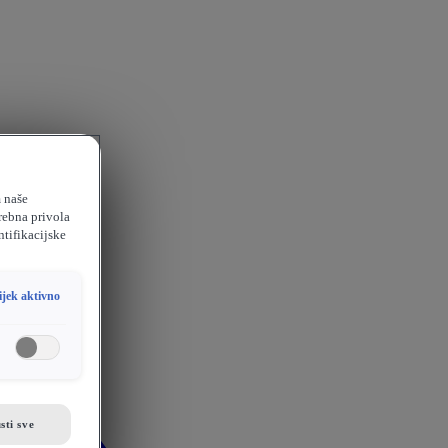
m naše
rebna privola
ntifikacijske
ijek aktivno
sti sve