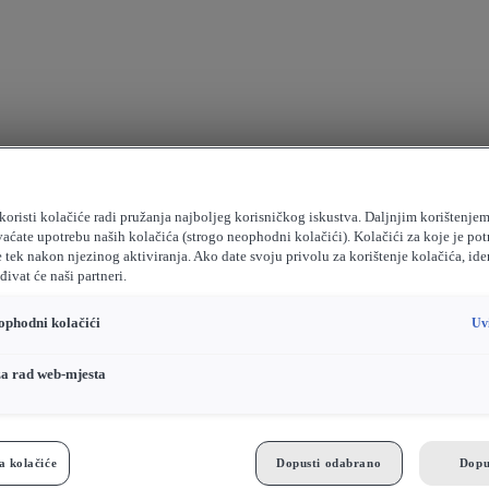
koristi kolačiće radi pružanja najboljeg korisničkog iskustva. Daljnjim korištenje
vaćate upotrebu naših kolačića (strogo neophodni kolačići). Kolačići za koje je pot
e tek nakon njezinog aktiviranja. Ako date svoju privolu za korištenje kolačića, ide
ivat će naši partneri.
ophodni kolačići
Uv
za rad web-mjesta
a kolačiće
Dopusti odabrano
Dopu