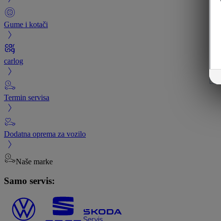
Gume i kotači
carlog
Termin servisa
Dodatna oprema za vozilo
Naše marke
Samo servis: